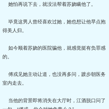
她怕再说下去，就没法帮着苏娆瞒他了。
毕竟这男人曾经喜欢过她，她也想让他早点抱
得美人归。
如今顺着苏娆的医院骗他，就感觉挺有负罪感
的。
傅戎见她主动让道，也没再多问，踱步朝医务
室内走去。
当他的背景即将消失在大厅时，江酒脱口问了
一句，“傅戎，你会对她负责么？”