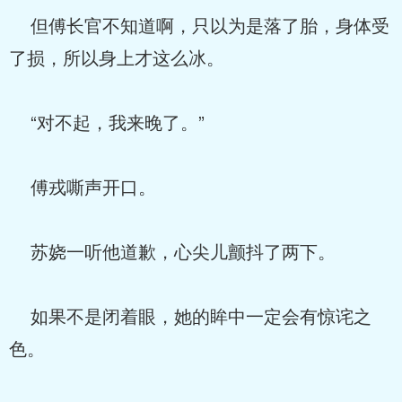
但傅长官不知道啊，只以为是落了胎，身体受
了损，所以身上才这么冰。
“对不起，我来晚了。”
傅戎嘶声开口。
苏娆一听他道歉，心尖儿颤抖了两下。
如果不是闭着眼，她的眸中一定会有惊诧之
色。