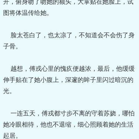
开，俯身吻了吻她的额头，大掌贴在她脸上，试
图将体温传给她。
脸太苍白了，也太凉了，不知道会不会伤了身
子骨。
越想，傅戎心里的愧疚便越浓，最后，他缓缓
伸手贴在了她小腹上，深邃的眸子里闪过暗沉的
光。
一连五天，傅戎都寸步不离的守着苏娆，哪怕
她冷眼相待，他也不退缩，细心照顾着她的生活
起居。