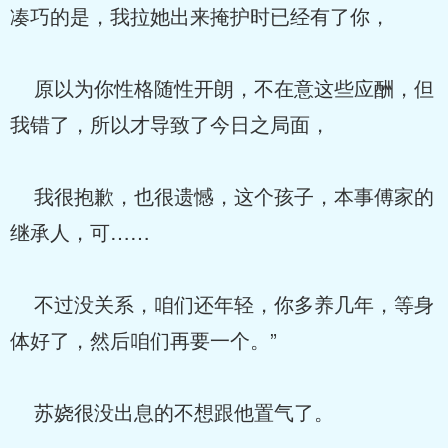
凑巧的是，我拉她出来掩护时已经有了你，
原以为你性格随性开朗，不在意这些应酬，但
我错了，所以才导致了今日之局面，
我很抱歉，也很遗憾，这个孩子，本事傅家的
继承人，可……
不过没关系，咱们还年轻，你多养几年，等身
体好了，然后咱们再要一个。”
苏娆很没出息的不想跟他置气了。