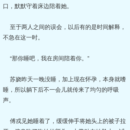
口，默默守着床边陪着她。
至于两人之间的误会，以后有的是时间解释，
不急在这一时。
“那你睡吧，我在房间陪着你。”
苏娆昨天一晚没睡，加上现在怀孕，本身就嗜
睡，所以躺下后不一会儿就传来了均匀的呼吸
声。
傅戎见她睡着了，缓缓伸手将她头上的被子拉