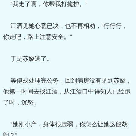
“我走了啊，你帮我打掩护。”
江酒见她心意已决，也不再相劝，“行行行，
你走吧，路上注意安全。”
于是苏娆逃了。
等傅戎处理完公务，回到病房没有见到苏娆，
他第一时间去找江酒，从江酒口中得知人已经跑
了时，沉怒。
“她刚小产，身体很虚弱，你怎么让她这般胡
闹？”