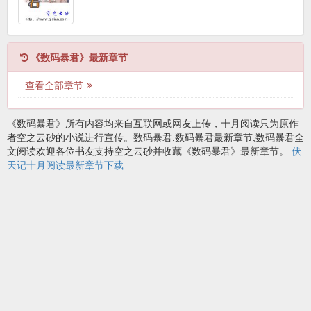
《数码暴君》最新章节
查看全部章节
《数码暴君》所有内容均来自互联网或网友上传，十月阅读只为原作
者空之云砂的小说进行宣传。数码暴君,数码暴君最新章节,数码暴君全
文阅读欢迎各位书友支持空之云砂并收藏《数码暴君》最新章节。
伏
天记十月阅读最新章节下载