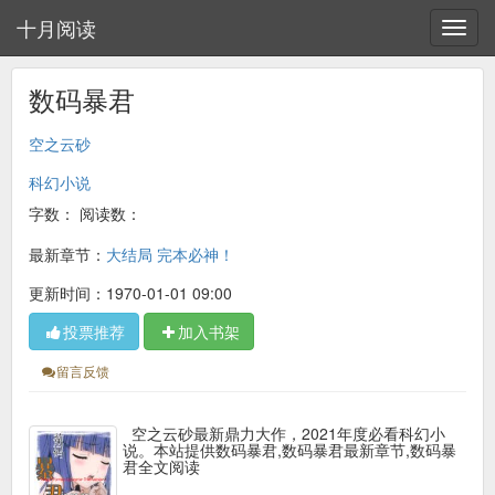
十月阅读
数码暴君
空之云砂
科幻小说
字数：
阅读数：
最新章节：
大结局 完本必神！
更新时间：1970-01-01 09:00
投票推荐
加入书架
留言反馈
空之云砂最新鼎力大作，2021年度必看科幻小
说。本站提供数码暴君,数码暴君最新章节,数码暴
君全文阅读