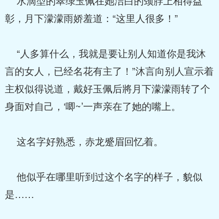
水滴型的翠绿玉佩在她洁白的颈脖上相得益
彰，月下濛濛雨娇羞道：“这里人很多！”
“人多算什么，我就是要让别人知道你是我沐
言的女人，已经名花有主了！”沐言向别人宣示着
主权似得说道，戴好玉佩后將月下濛濛雨转了个
身面对自己，‘唧~’一声亲在了她的嘴上。
这名字好熟悉，赤龙蹙眉回忆着。
他似乎在哪里听到过这个名字的样子，貌似
是……