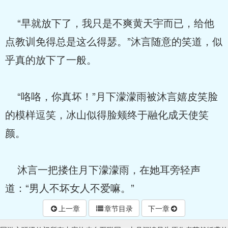
“早就放下了，我只是不爽黄天宇而已，给他
点教训免得总是这么得瑟。”沐言随意的笑道，似
乎真的放下了一般。
“咯咯，你真坏！”月下濛濛雨被沐言嬉皮笑脸
的模样逗笑，冰山似得脸颊终于融化成天使笑
颜。
沐言一把搂住月下濛濛雨，在她耳旁轻声
道：“男人不坏女人不爱嘛。”
上一章
章节目录
下一章