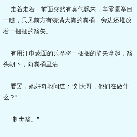
走着走着，前面突然有臭气飘来，辛零露举目
一瞧，只见前方有装满大粪的粪桶，旁边还堆放
着一捆捆的箭矢。
有用汗巾蒙面的兵卒将一捆捆的箭矢拿起，箭
头朝下，向粪桶里沾。
看罢，她好奇地问道：“刘大哥，他们在做什
么？”
“制毒箭。”