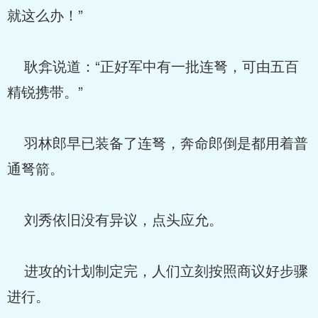
就这么办！”
耿弇说道：“正好军中有一批连弩，可由五百
精锐携带。”
羽林郎早已装备了连弩，奔命郎倒是都用着普
通弩箭。
刘秀依旧没有异议，点头应允。
进攻的计划制定完，人们立刻按照商议好步骤
进行。