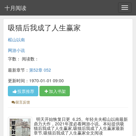
十月阅读
吸猫后我成了人生赢家
榣山以南
网游小说
字数：
阅读数：
最新章节：
第52章 052
更新时间：1970-01-01 09:00
投票推荐
加入书架
留言反馈
明天开始恢复日更 6.25。年轻夫夫榣山以南最新
鼎力大作，2021年度必看网游小说。本站提供吸
猫后我成了人生赢家,吸猫后我成了人生赢家最新
章节,吸猫后我成了人生赢家全文阅读