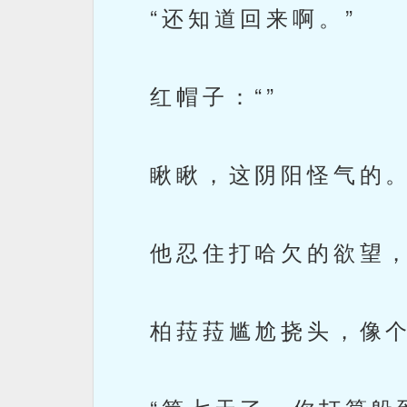
“还知道回来啊。”
红帽子：“”
瞅瞅，这阴阳怪气的
他忍住打哈欠的欲望，
柏菈菈尴尬挠头，像个