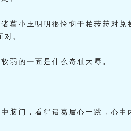
诸葛小玉明明很怜悯于柏菈菈对兑
面对。
软弱的一面是什么奇耻大辱。
中脑门，看得诸葛眉心一跳，心中