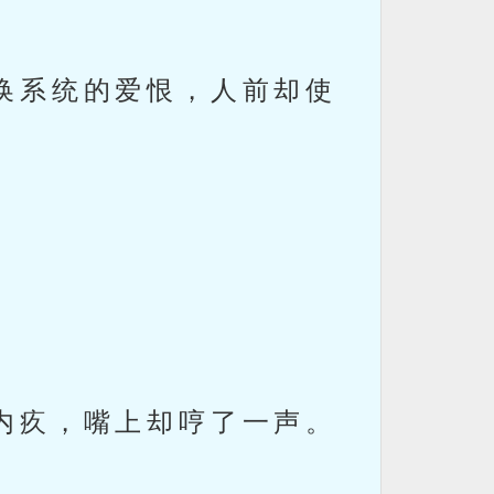
换系统的爱恨，人前却使
内疚，嘴上却哼了一声。