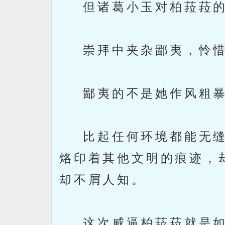
但诸葛小玉对柏菈菈的
崇拜中夹杂鄙夷，怜惜
鄙夷的不是她作风粗暴
比起任何环境都能无缝
烙印着其他文明的痕迹，
却不屑人知。
这次威逼柏菈菈就是如