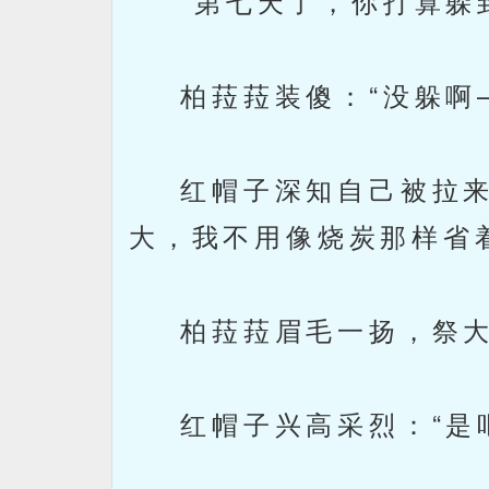
“第七天了，你打算躲到
柏菈菈装傻：“没躲啊—
红帽子深知自己被拉来顶
大，我不用像烧炭那样省
柏菈菈眉毛一扬，祭大拇
红帽子兴高采烈：“是吧