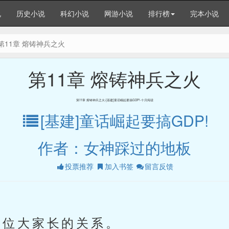
说
历史小说
科幻小说
网游小说
排行榜
完本小说
第11章 熔铸神兵之火
第11章 熔铸神兵之火
第11章 熔铸神兵之火-[基建]童话崛起要搞GDP!-十月阅读
[基建]童话崛起要搞GDP!
作者：女神踩过的地板
投票推荐
加入书签
留言反馈
位大家长的关系。