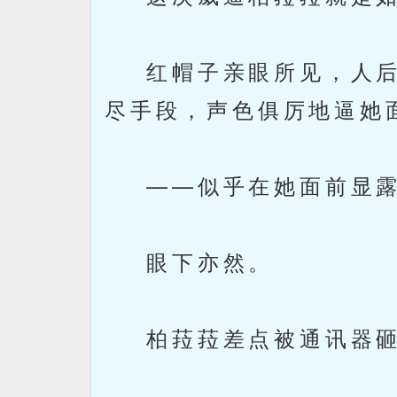
红帽子亲眼所见，人后
尽手段，声色俱厉地逼她
——似乎在她面前显露
眼下亦然。
柏菈菈差点被通讯器砸