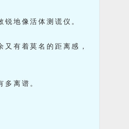
敏锐地像活体测谎仪。
余又有着莫名的距离感，
有多离谱。