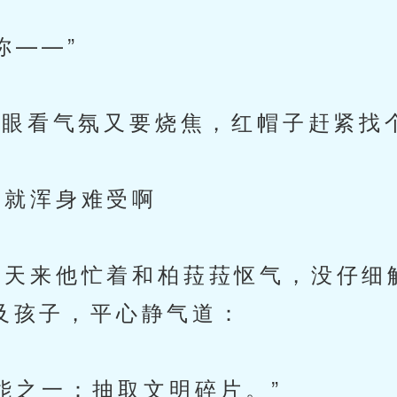
——”
眼看气氛又要烧焦，红帽子赶紧找
就浑身难受啊
天来他忙着和柏菈菈怄气，没仔细
及孩子，平心静气道：
之一：抽取文明碎片。”