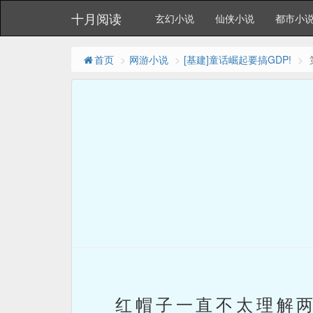
十月阅读
玄幻小说
仙侠小说
都市小
首页
网游小说
[基建]童话崛起要搞GDP!
红帽子一直不太理解两