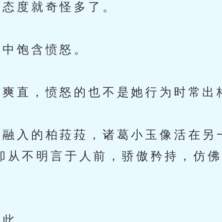
态度就奇怪多了。
中饱含愤怒。
爽直，愤怒的也不是她行为时常出
融入的柏菈菈，诸葛小玉像活在另
却从不明言于人前，骄傲矜持，仿佛
此。